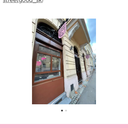
streetgood_sk
)