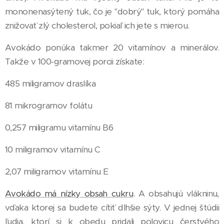
mononenasýtený tuk, čo je "dobrý" tuk, ktorý pomáha
znižovať zlý cholesterol, pokiaľ ich jete s mierou.
Avokádo ponúka takmer 20 vitamínov a minerálov.
Takže v 100-gramovej porcii získate:
485 miligramov draslíka
81 mikrogramov folátu
0,257 miligramu vitamínu B6
10 miligramov vitamínu C
2,07 miligramov vitamínu E
Avokádo má nízky obsah cukru
. A obsahujú vlákninu,
vďaka ktorej sa budete cítiť dlhšie sýty. V jednej štúdii
ľudia, ktorí si k obedu pridali polovicu čerstvého