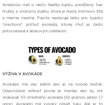
tendenciu mať o niečo hladšiu šupku, predĺžený tvar
hrušky a vnútornú dužinu, ktorá je hustá, krémovo žltá
a mierne mastná. Fuerte nastavuje latku pre typickú
"orechovú" príchuť avokáda, ktorej chuť je často
prirovnávaná k lieskovým orieškom.
VÝŽIVA V AVOKÁDE
Avokádo má viac kalórií ako je na ovocie bežné.
Odporúčaná veľkosť porcie je menšia, ako by ste
očakávali: 1/3 stredného avokáda (50 gramov alebo 1,7
unce). Avokádo má vysoký obsah tuku. Ale je to