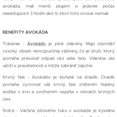
avokáda, mali menší záujem o jedenie počas
nasledujúcich 3 hodín ako tí, ktorí toto ovocie nemali.
BENEFITY AVOKÁDA
Trávenie -
Avokádo
je plné vlákniny. Majú obzvlášť
vysoký obsah nerozpustnej vlákniny, čo je druh, ktorý
pomáha presúvať odpad cez vaše telo. Vláknina vás
udrží v pravidelnosti a môže zabrániť zápche.
Krvný tlak - Avokádo je bohaté na draslík. Draslík
pomáha vyrovnať váš krvný tlak znížením hladiny
sodíka v krvi a uvoľnením napätia v stenách krvných
ciev.
Srdce - Väčšina zdravého tuku v avokáde je kyselina