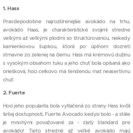
1. Hass
Pravdepodobne najrozšírenejšie avokádo na trhu,
avokádo Haas, je charakteristické svojimi stredne
veľkými až veľkými plodmi so štruktúrovanou, niekedy
kamienkovou šupkou, ktorá po úplnom dozretí
stmavne zo zelenej na čiernu. Hass má krémovú dužinu
s vysokým obsahom tuku a jeho chuť bola opísaná ako
oriešková, hoci celkovo má tendenciu mať neasertívnu
chuť.
2. Fuerte
Hoci jeho popularita bola vytlačená zo strany Hass kvôli
širšej dostupnosti, Fuerte Avocado kedysi bolo - a stále
je mnohými považované za - zlatý štandard pre
avokádo! Tieto stredné až veľké avokádo majú