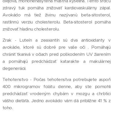
olejová, mononenasýtená mastná kyselina. Tento srdcu
zdravý tuk pomáha znižovať kardiovaskulárny zápal.
Avokádo má tiež živinu nazývanú beta-sitosterol,
rastlinnú verziu cholesterolu. Beta-sitosterol pomáha
znižovať hladinu cholesterolu.
Zrak - Luteín a zeaxantín sú dva antioxidanty v
avokáde, ktoré sú dobré pre vaše oči . Pomáhajú
chrániť tkanivá v očiach pred poškodením UV žiarením
a pomáhajú predchádzať katarakte a makulárnej
degenerácii.
Tehotenstvo - Počas tehotenstva potrebujete aspoň
400 mikrogramov folátu denne, aby ste pomohli
predchádzať vrodeným chybám v mozgu a chrbtici
vášho dieťaťa. Jedno avokádo vám dá približne 41 % z
toho.