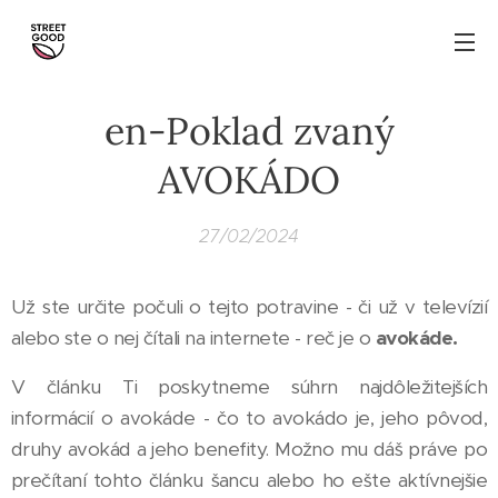
en-Poklad zvaný
AVOKÁDO
27/02/2024
Už ste určite počuli o tejto potravine - či už v televízií
alebo ste o nej čítali na internete - reč je o
avokáde.
V článku Ti poskytneme súhrn najdôležitejších
informácií o avokáde - čo to avokádo je, jeho pôvod,
druhy avokád a jeho benefity. Možno mu dáš práve po
prečítaní tohto článku šancu alebo ho ešte aktívnejšie