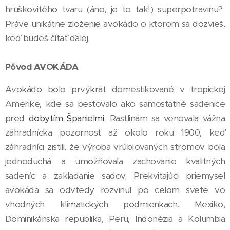
hruškovitého tvaru (áno, je to tak!) superpotravinu?
Práve unikátne zloženie avokádo o ktorom sa dozvieš,
keď budeš čítať ďalej.
Pôvod AVOKÁDA
Avokádo bolo prvýkrát domestikované v tropickej
Amerike, kde sa pestovalo ako samostatné sadenice
pred
dobytím Španielmi
. Rastlinám sa venovala vážna
záhradnícka pozornosť až okolo roku 1900, keď
záhradníci zistili, že výroba vrúbľovaných stromov bola
jednoduchá a umožňovala zachovanie kvalitných
sadeníc a zakladanie sadov. Prekvitajúci priemysel
avokáda sa odvtedy rozvinul po celom svete vo
vhodných klimatických podmienkach. Mexiko,
Dominikánska republika, Peru, Indonézia a Kolumbia