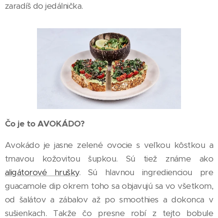
zaradíš do jedálnička.
Čo je to AVOKÁDO?
Avokádo je jasne zelené ovocie s veľkou kôstkou a
tmavou kožovitou šupkou. Sú tiež známe ako
aligátorové hrušky
. Sú hlavnou ingredienciou pre
guacamole dip okrem toho sa objavujú sa vo všetkom,
od šalátov a zábalov až po smoothies a dokonca v
sušienkach. Takže čo presne robí z tejto bobule