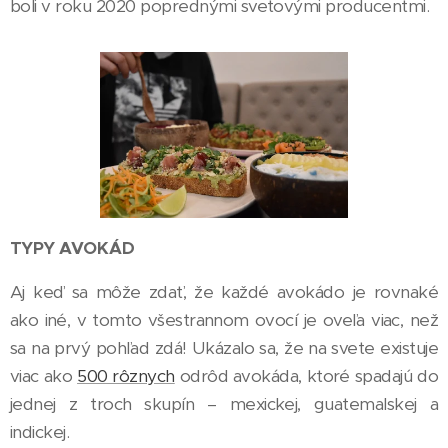
boli v roku 2020 poprednými svetovými producentmi.
TYPY AVOKÁD
Aj keď sa môže zdať, že každé avokádo je rovnaké
ako iné, v tomto všestrannom ovocí je oveľa viac, než
sa na prvý pohľad zdá! Ukázalo sa, že na svete existuje
viac ako
500 rôznych
odrôd avokáda, ktoré spadajú do
jednej z troch skupín – mexickej, guatemalskej a
indickej.